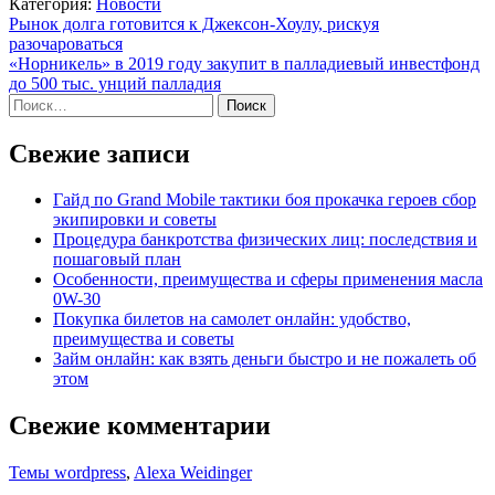
Категория:
Новости
Навигация
Рынок долга готовится к Джексон-Хоулу, рискуя
разочароваться
по
«Норникель» в 2019 году закупит в палладиевый инвестфонд
записям
до 500 тыс. унций палладия
Найти:
Свежие записи
Гайд по Grand Mobile тактики боя прокачка героев сбор
экипировки и советы
Процедура банкротства физических лиц: последствия и
пошаговый план
Особенности, преимущества и сферы применения масла
0W-30
Покупка билетов на самолет онлайн: удобство,
преимущества и советы
Займ онлайн: как взять деньги быстро и не пожалеть об
этом
Свежие комментарии
Темы wordpress
,
Alexa Weidinger