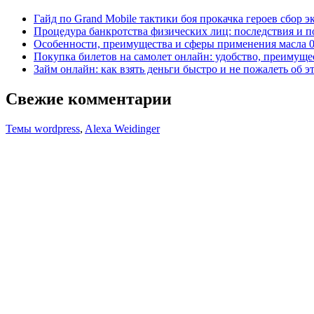
Гайд по Grand Mobile тактики боя прокачка героев сбор 
Процедура банкротства физических лиц: последствия и 
Особенности, преимущества и сферы применения масла 
Покупка билетов на самолет онлайн: удобство, преимуще
Займ онлайн: как взять деньги быстро и не пожалеть об э
Свежие комментарии
Темы wordpress
,
Alexa Weidinger