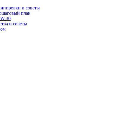
экипировки и советы
пошаговый план
0W-30
ства и советы
том