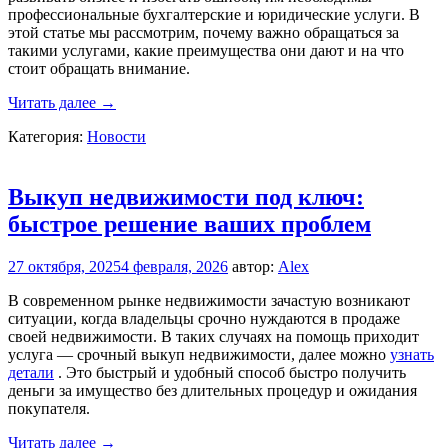
профессиональные бухгалтерские и юридические услуги. В
этой статье мы рассмотрим, почему важно обращаться за
такими услугами, какие преимущества они дают и на что
стоит обращать внимание.
Оказание
Читать далее
→
бухгалтерских
Категория:
Новости
и
юридических
услуг
для
Выкуп недвижимости под ключ:
ИП:
быстрое решение ваших проблем
важность
и
особенности
27 октября, 2025
4 февраля, 2026
автор:
Alex
В современном рынке недвижимости зачастую возникают
ситуации, когда владельцы срочно нуждаются в продаже
своей недвижимости. В таких случаях на помощь приходит
услуга — срочный выкуп недвижимости, далее можно
узнать
детали
. Это быстрый и удобный способ быстро получить
деньги за имущество без длительных процедур и ожидания
покупателя.
Выкуп
Читать далее
→