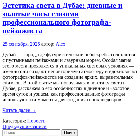
для
Эстетика света в Дубае: дневные и
защиты
золотые часы глазами
здоровья
профессионального фотографа-
пейзажиста
25 сентября, 2025
автор:
Alex
Дубай — город, где футуристические небоскребы сочетаются
с пустынными пейзажами и лазурным морем. Особая магия
этого места проявляется в уникальных световых условиях —
именно они создают неповторимую атмосферу и вдохновляют
фотографов-пейзажистов на создание ярких, выразительных
снимков. В этой статье мы погрузимся в эстетику света в
Дубае, расскажем о его особенностях в дневное и «золотое»
время суток и узнаем, как профессиональные фотографы
используют эти моменты для создания своих шедевров.
Эстетика
Читать далее
→
света
Категория:
Новости
в
Навигация
Предыдущие записи
Дубае:
Найти:
дневные
по
и