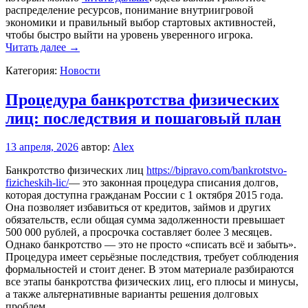
распределение ресурсов, понимание внутриигровой
экономики и правильный выбор стартовых активностей,
чтобы быстро выйти на уровень уверенного игрока.
Гайд
Читать далее
→
по
Категория:
Новости
Grand
Mobile
тактики
Процедура банкротства физических
боя
лиц: последствия и пошаговый план
прокачка
героев
сбор
13 апреля, 2026
автор:
Alex
экипировки
и
Банкротство физических лиц
https://bipravo.com/bankrotstvo-
советы
fizicheskih-lic/
— это законная процедура списания долгов,
которая доступна гражданам России с 1 октября 2015 года.
Она позволяет избавиться от кредитов, займов и других
обязательств, если общая сумма задолженности превышает
500 000 рублей, а просрочка составляет более 3 месяцев.
Однако банкротство — это не просто «списать всё и забыть».
Процедура имеет серьёзные последствия, требует соблюдения
формальностей и стоит денег. В этом материале разбираются
все этапы банкротства физических лиц, его плюсы и минусы,
а также альтернативные варианты решения долговых
проблем.