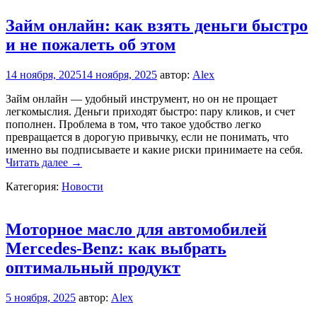
онлайн:
удобство,
Займ онлайн: как взять деньги быстро
преимущества
и не пожалеть об этом
и
советы
14 ноября, 2025
14 ноября, 2025
автор:
Alex
Займ онлайн — удобный инструмент, но он не прощает
легкомыслия. Деньги приходят быстро: пару кликов, и счет
пополнен. Проблема в том, что такое удобство легко
превращается в дорогую привычку, если не понимать, что
именно вы подписываете и какие риски принимаете на себя.
Займ
Читать далее
→
онлайн:
Категория:
Новости
как
взять
деньги
быстро
Моторное масло для автомобилей
и
Mercedes-Benz: как выбрать
не
пожалеть
оптимальный продукт
об
этом
5 ноября, 2025
автор:
Alex