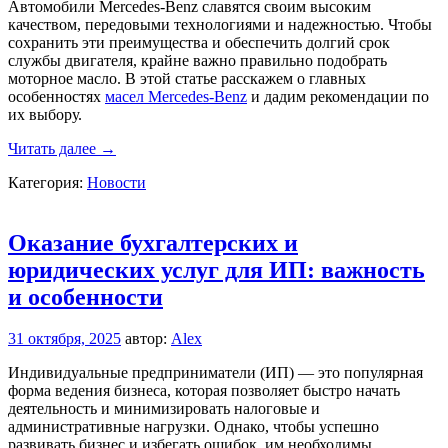
Автомобили Mercedes-Benz славятся своим высоким
качеством, передовыми технологиями и надежностью. Чтобы
сохранить эти преимущества и обеспечить долгий срок
службы двигателя, крайне важно правильно подобрать
моторное масло. В этой статье расскажем о главных
особенностях
масел Mercedes-Benz
и дадим рекомендации по
их выбору.
Моторное
Читать далее
→
масло
Категория:
Новости
для
автомобилей
Mercedes-
Benz:
Оказание бухгалтерских и
как
юридических услуг для ИП: важность
выбрать
оптимальный
и особенности
продукт
31 октября, 2025
автор:
Alex
Индивидуальные предприниматели (ИП) — это популярная
форма ведения бизнеса, которая позволяет быстро начать
деятельность и минимизировать налоговые и
административные нагрузки. Однако, чтобы успешно
развивать бизнес и избегать ошибок, им необходимы