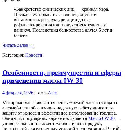
«Банкротство физических лиц — крайняя мера.
Прежде чем подавать заявление, оцените
возможность реструктуризации долга,
рефинансирования или получения кредитных
каникул. Последствия банкротства длятся 5 лет и
более».
Процедура
Читать далее
→
банкротства
Категория:
Новости
физических
лиц:
последствия
и
Особенности, преимущества и сферы
пошаговый
применения масла 0W-30
план
4 февраля, 2026
автор:
Alex
Моторные масла являются неотъемлемой частью ухода за
автомобилем, обеспечивая надежную работу двигателя,
защиту от износа и эффективное использование топлива.
Одним из популярных вариантов является
Масло 0W-30
—
универсальный и высокотехнологичный продукт,
подходящий для различных условий эксплуатации. В этой