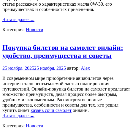
статье расскажем о характеристиках масла 0W-30, его
преимуществах и особенностях применения.
Особенности,
Читать далее
→
преимущества
Категория:
Новости
и
сферы
применения
масла
Покупка билетов на самолет онлайн:
0W-
удобство, преимущества и советы
30
25 ноября, 2025
25 ноября, 2025
автор:
Alex
В современном мире приобретение авиабилетов через
интернет стало неотъемлемой частью планирования
путешествий. Онлайн-покупка билетов на самолет предлагает
множество преимуществ, делая процесс более быстрым,
удобным и экономичным. Рассмотрим основные
преимущества, особенности и советы для тех, кто решил
купить билет
казань сочи самолет
онлайн.
Покупка
Читать далее
→
билетов
Категория:
Новости
на
самолет