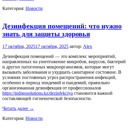
недвижимости
Категория:
Новости
под
ключ:
быстрое
решение
Дезинфекция помещений: что нужно
ваших
знать для защиты здоровья
проблем
17 октября, 2025
17 октября, 2025
автор:
Alex
Дезинфекция помещений — это комплекс мероприятий,
направленных на уничтожение микробов, вирусов, бактерий
и других патогенных микроорганизмов, которые могут
вызывать заболевания и ухудшать санитарное состояние. В
условиях постоянных угроз распространения инфекций,
особенно в период эпидемий и пандемий, правильно
организованная дезинфекция от профессионалов
https://indigosolutions.kz/dezinfekciya
становится важной
составляющей гигиенической безопасности.
Дезинфекция
Читать далее
→
помещений:
Категория:
Новости
что
нужно
знать