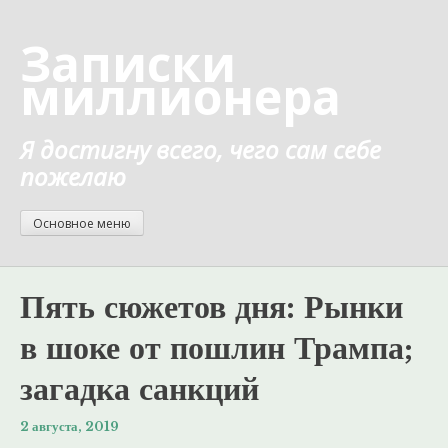
Перейти
к
Записки
содержанию
миллионера
Я достигну всего, чего сам себе
пожелаю
Основное меню
Пять сюжетов дня: Рынки
в шоке от пошлин Трампа;
загадка санкций
2 августа, 2019