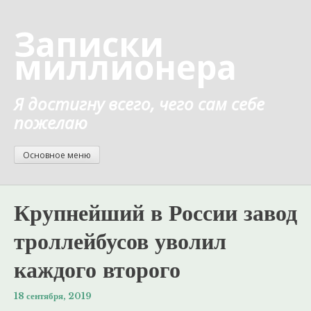
Перейти
к
Записки
содержанию
миллионера
Я достигну всего, чего сам себе
пожелаю
Основное меню
Крупнейший в России завод
троллейбусов уволил
каждого второго
18 сентября, 2019