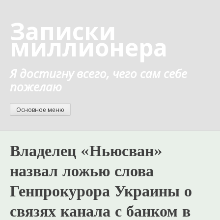
Перейти
к
Записки
содержанию
миллионера
Я достигну всего, чего сам себе
пожелаю
Основное меню
Владелец «Ньюсван»
назвал ложью слова
Генпрокурора Украины о
связях канала с банком в