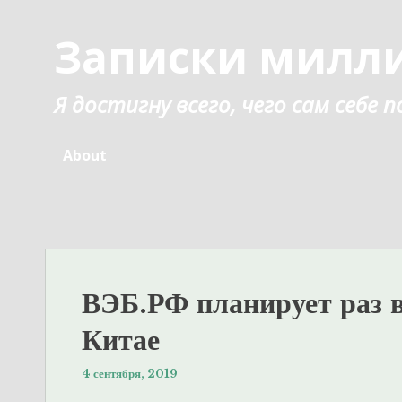
Перейти
к
Записки милл
содержанию
Я достигну всего, чего сам себе
About
ВЭБ.РФ планирует раз в
Китае
4 сентября, 2019