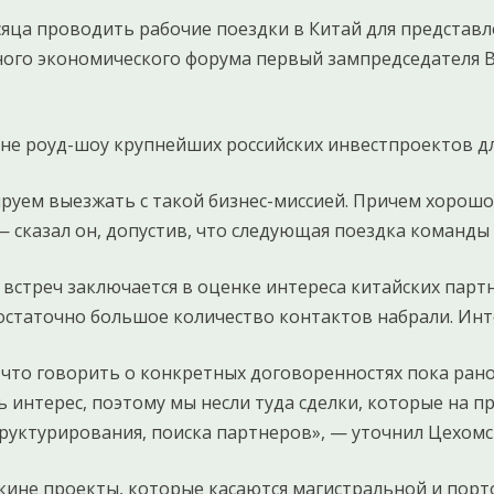
яца проводить рабочие поездки в Китай для представл
ного экономического форума первый зампредседателя 
ине роуд-шоу крупнейших российских инвестпроектов д
ируем выезжать с такой бизнес-миссией. Причем хорошо
 сказал он, допустив, что следующая поездка команды В
 встреч заключается в оценке интереса китайских парт
 достаточно большое количество контактов набрали. Инт
 что говорить о конкретных договоренностях пока ран
 интерес, поэтому мы несли туда сделки, которые на п
руктурирования, поиска партнеров», — уточнил Цехомс
екине проекты, которые касаются магистральной и порт