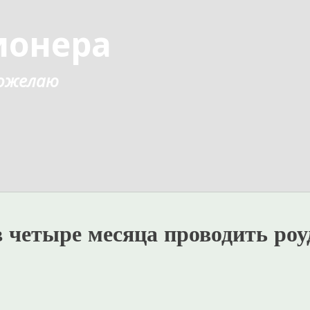
ионера
 пожелаю
 четыре месяца проводить роу