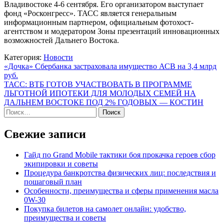
Владивостоке 4-6 сентября. Его организатором выступает
фонд «Росконгресс». ТАСС является генеральным
информационным партнером, официальным фотохост-
агентством и модератором Зоны презентаций инновационных
возможностей Дальнего Востока.
Категория:
Новости
Навигация
«Дочка» Сбербанка застраховала имущество АСВ на 3,4 млрд
руб.
по
ТАСС: ВТБ ГОТОВ УЧАСТВОВАТЬ В ПРОГРАММЕ
записям
ЛЬГОТНОЙ ИПОТЕКИ ДЛЯ МОЛОДЫХ СЕМЕЙ НА
ДАЛЬНЕМ ВОСТОКЕ ПОД 2% ГОДОВЫХ — КОСТИН
Найти:
Свежие записи
Гайд по Grand Mobile тактики боя прокачка героев сбор
экипировки и советы
Процедура банкротства физических лиц: последствия и
пошаговый план
Особенности, преимущества и сферы применения масла
0W-30
Покупка билетов на самолет онлайн: удобство,
преимущества и советы