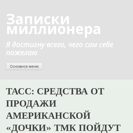
Перейти
к
Записки
содержанию
миллионера
Я достигну всего, чего сам себе
пожелаю
Основное меню
ТАСС: СРЕДСТВА ОТ
ПРОДАЖИ
АМЕРИКАНСКОЙ
«ДОЧКИ» ТМК ПОЙДУТ