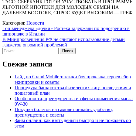
ТАСС: СБЕРБАНК ГОТОВ УЧАСТВОВАТЬ В ПРОГРАММЕ
ЛЬГОТНОЙ ИПОТЕКИ ДЛЯ МОЛОДЫХ СЕМЕЙ НА
ДАЛЬНЕМ ВОСТОКЕ, СПРОС БУДЕТ ВЫСОКИМ — ГРЕФ
Категория:
Новости
Навигация
Топ-менеджера «дочки» Ростеха задержали по подозрению в
шпионаже в Италии
по
В Минпросвещения РФ не считают использование детьми
записям
гаджетов огромной проблемой
Найти:
Свежие записи
Гайд по Grand Mobile тактики боя прокачка героев сбор
экипировки и советы
Процедура банкротства физических лиц: последствия и
пошаговый план
Особенности, преимущества и сферы применения масла
0W-30
Покупка билетов на самолет онлайн: удобство,
преимущества и советы
Займ онлайн: как взять деньги быстро и не пожалеть об
этом