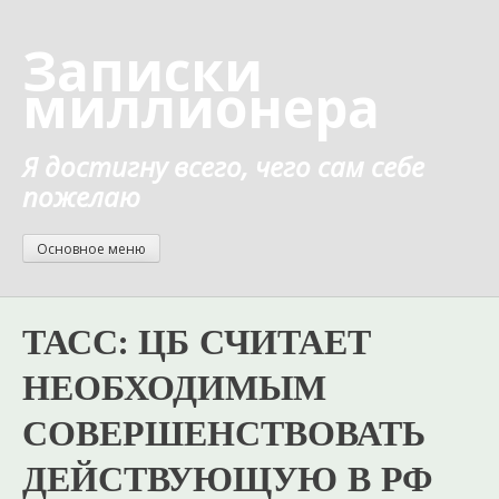
Перейти
к
Записки
содержанию
миллионера
Я достигну всего, чего сам себе
пожелаю
Основное меню
ТАСС: ЦБ СЧИТАЕТ
НЕОБХОДИМЫМ
СОВЕРШЕНСТВОВАТЬ
ДЕЙСТВУЮЩУЮ В РФ