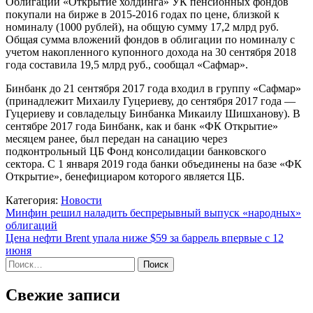
Облигации «Открытие холдинга» УК пенсионных фондов
покупали на бирже в 2015-2016 годах по цене, близкой к
номиналу (1000 рублей), на общую сумму 17,2 млрд руб.
Общая сумма вложений фондов в облигации по номиналу с
учетом накопленного купонного дохода на 30 сентября 2018
года составила 19,5 млрд руб., сообщал «Сафмар».
Бинбанк до 21 сентября 2017 года входил в группу «Сафмар»
(принадлежит Михаилу Гуцериеву, до сентября 2017 года —
Гуцериеву и совладельцу Бинбанка Микаилу Шишханову). В
сентябре 2017 года Бинбанк, как и банк «ФК Открытие»
месяцем ранее, был передан на санацию через
подконтрольный ЦБ Фонд консолидации банковского
сектора. С 1 января 2019 года банки объединены на базе «ФК
Открытие», бенефициаром которого является ЦБ.
Категория:
Новости
Навигация
Минфин решил наладить беспрерывный выпуск «народных»
облигаций
по
Цена нефти Brent упала ниже $59 за баррель впервые с 12
записям
июня
Найти:
Свежие записи