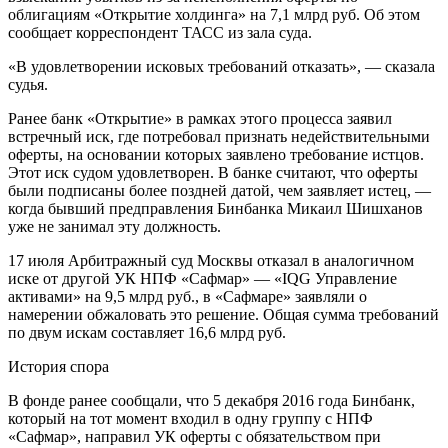
облигациям «Открытие холдинга» на 7,1 млрд руб. Об этом
сообщает корреспондент ТАСС из зала суда.
«В удовлетворении исковых требований отказать», — сказала
судья.
Ранее банк «Открытие» в рамках этого процесса заявил
встречный иск, где потребовал признать недействительными
оферты, на основании которых заявлено требование истцов.
Этот иск судом удовлетворен. В банке считают, что оферты
были подписаны более поздней датой, чем заявляет истец, —
когда бывший предправления Бинбанка Микаил Шишханов
уже не занимал эту должность.
17 июля Арбитражный суд Москвы отказал в аналогичном
иске от другой УК НПФ «Сафмар» — «IQG Управление
активами» на 9,5 млрд руб., в «Сафмаре» заявляли о
намерении обжаловать это решение. Общая сумма требований
по двум искам составляет 16,6 млрд руб.
История спора
В фонде ранее сообщали, что 5 декабря 2016 года Бинбанк,
который на тот момент входил в одну группу с НПФ
«Сафмар», направил УК оферты с обязательством при