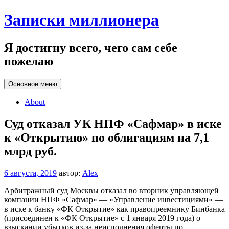
Перейти
Записки миллионера
к
содержанию
Я достигну всего, чего сам себе
пожелаю
Основное меню
About
Суд отказал УК НПФ «Сафмар» в иске
к «Открытию» по облигациям на 7,1
млрд руб.
6 августа, 2019
автор:
Alex
Арбитражный суд Москвы отказал во вторник управляющей
компании НПФ «Сафмар» — «Управление инвестициями» —
в иске к банку «ФК Открытие» как правопреемнику Бинбанка
(присоединен к «ФК Открытие» с 1 января 2019 года) о
взыскании убытков из-за неисполнения оферты по