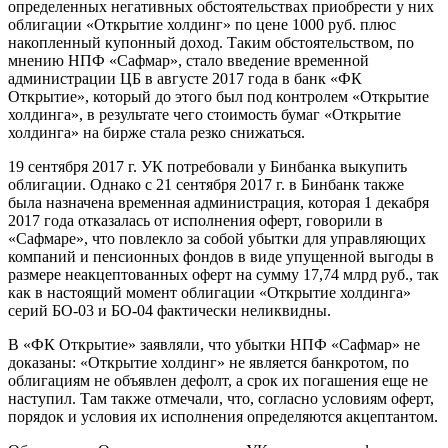
определенных негативных обстоятельствах приобрести у них
облигации «Открытие холдинг» по цене 1000 руб. плюс
накопленный купонный доход. Таким обстоятельством, по
мнению НПФ «Сафмар», стало введение временной
администрации ЦБ в августе 2017 года в банк «ФК
Открытие», который до этого был под контролем «Открытие
холдинга», в результате чего стоимость бумаг «Открытие
холдинга» на бирже стала резко снижаться.
19 сентября 2017 г. УК потребовали у Бинбанка выкупить
облигации. Однако с 21 сентября 2017 г. в Бинбанк также
была назначена временная администрация, которая 1 декабря
2017 года отказалась от исполнения оферт, говорили в
«Сафмаре», что повлекло за собой убытки для управляющих
компаний и пенсионных фондов в виде упущенной выгоды в
размере неакцептованных оферт на сумму 17,74 млрд руб., так
как в настоящий момент облигации «Открытие холдинга»
серий БО-03 и БО-04 фактически неликвидны.
В «ФК Открытие» заявляли, что убытки НПФ «Сафмар» не
доказаны: «Открытие холдинг» не является банкротом, по
облигациям не объявлен дефолт, а срок их погашения еще не
наступил. Там также отмечали, что, согласно условиям оферт,
порядок и условия их исполнения определяются акцептантом.