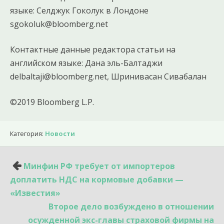
языке: Селджук Гоколук в Лондоне
sgokoluk@bloomberg.net
Контактные данные редактора статьи на
английском языке: Дана эль-Балтаджи
delbaltaji@bloomberg.net, Шринивасан Сивабалан
©2019 Bloomberg L.P.
Категория:
Новости
Навигация
Минфин РФ требует от импортеров
по
доплатить НДС на кормовые добавки —
записям
«Известия»
Второе дело возбуждено в отношении
осужденной экс-главы страховой фирмы на