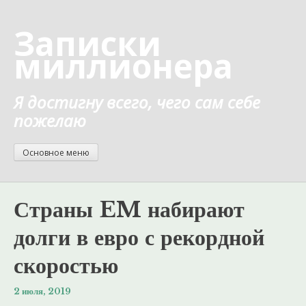
Перейти
к
Записки
содержанию
миллионера
Я достигну всего, чего сам себе
пожелаю
Основное меню
Страны EM набирают
долги в евро с рекордной
скоростью
2 июля, 2019