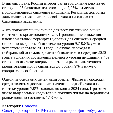
В пятницу Банк России второй раз за год снизил ключевую
ставку на 25 базисных пунктов — до 7,25%, отметив
продолжающееся снижение инфляции. Регулятор допустил
дальнейшее снижение ключевой ставки на одном из
ближайших заседаний.
«Это положительный сигнал для всех участников рынка
ипотечного кредитования <…>. Продолжение снижения
ключевой ставки формирует условия для снижения средней
ставки по выдаваемой ипотеке до уровня 9,7-9,8% уже в
четвертом квартале 2019 года. В случае перехода к
нейтральной денежно-кредитной политике в середине 2020
года в условиях достижения целевого уровня инфляции в 4%
ставки по ипотеке впервые в истории рынка ипотечного
кредитования могут снизиться до уровня 9% и ниже», —
говорится в сообщении.
Одной из основных целей нацпроекта «Жилье и городская
среда» является достижение значений средней ставки по
ипотеке уровня 7,9% годовых до конца 2024 года. При этом
число выдаваемых кредитов на покупку жилья на первичном
рынке должно составить 1,13 млн.
Категория:
Новости
Навигация
Совет директоров ЦБ РФ назначил второго финомбудсмена