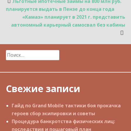
Навигация
Льготные ипотечные займы на 800 млн руб.
по
планируется выдать в Пензе до конца года
записям
«Камаз» планирует в 2021 г. представить
автономный карьерный самосвал без кабины
Найти:
Свежие записи
Гайд по Grand Mobile тактики боя прокачка
героев сбор экипировки и советы
Процедура банкротства физических лиц:
последствия и пошаговый план