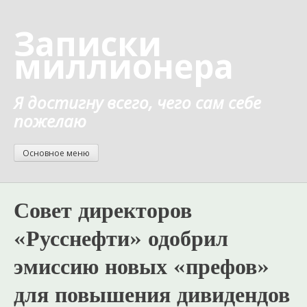
Перейти
к
Записки
содержанию
миллионера
Я достигну всего, чего сам себе
пожелаю
Основное меню
Совет директоров
«Русснефти» одобрил
эмиссию новых «префов»
для повышения дивидендов