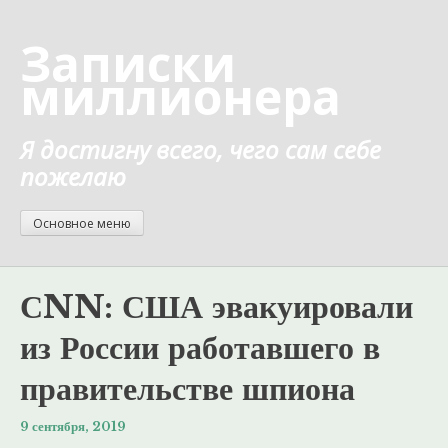
Перейти
к
Записки
содержанию
миллионера
Я достигну всего, чего сам себе
пожелаю
Основное меню
СNN: США эвакуировали
из России работавшего в
правительстве шпиона
9 сентября, 2019