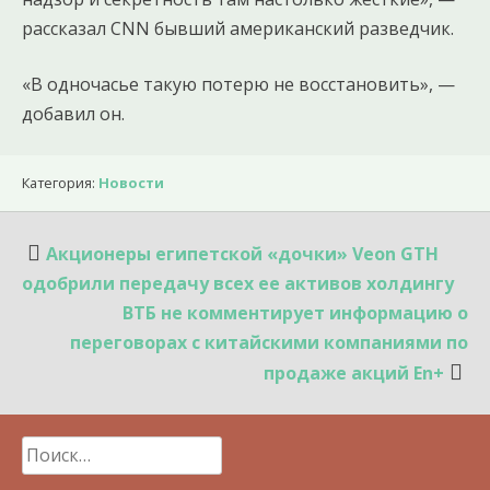
рассказал CNN бывший американский разведчик.
«В одночасье такую потерю не восстановить», —
добавил он.
Категория:
Новости
Навигация
Акционеры египетской «дочки» Veon GTH
по
одобрили передачу всех ее активов холдингу
записям
ВТБ не комментирует информацию о
переговорах с китайскими компаниями по
продаже акций En+
Найти: