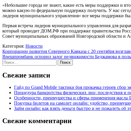
«Небольшие города не знают, какие есть меры поддержки и втор
можно какую-то федеральную поддержку получить. У нас сегодн
лидеров муниципального управления» все меры поддержки был
Первая встреча лидеров муниципального управления для разра
который проводит ДОМ.РФ при поддержке правительства Росс
Совет муниципальных образований Новгородской области и Аг
Категория:
Новости
Навигация
Корпорацию развития Северного Кавказа с 20 сентября возгла
Внешпромбанк оспорил залог недвижимости Беджамова в по
по
Найти:
записям
Свежие записи
Гайд по Grand Mobile тактики боя прокачка героев сбор 
Процедура банкротства физических лиц: последствия и 
Особенности, преимущества и сферы применения масла 
Покупка билетов на самолет онлайн: удобство, преимуще
Займ онлайн: как взять деньги быстро и не пожалеть об э
Свежие комментарии