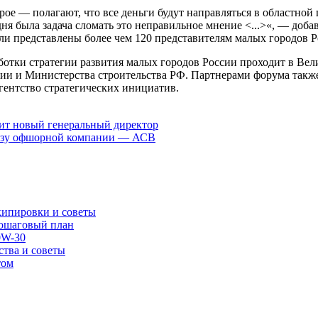
ое — полагают, что все деньги будут направляться в областной ц
я была задача сломать это неправильное мнение <...>«, — доба
и представлены более чем 120 представителям малых городов Р
ботки стратегии развития малых городов России проходит в Ве
ии и Министерства строительства РФ. Партнерами форума такж
ентство стратегических инициатив.
вит новый генеральный директор
льзу офшорной компании — АСВ
экипировки и советы
пошаговый план
0W-30
ства и советы
том