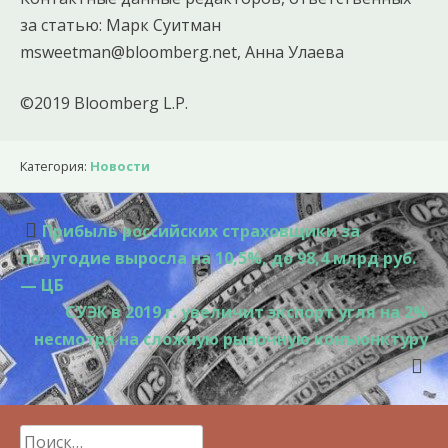
за статью: Марк Суитман
msweetman@bloomberg.net, Анна Улаева
©2019 Bloomberg L.P.
Категория:
Новости
Навигация
Прибыль российских страховщики за
по
полугодие выросла на 10,5%, до 98,4 млрд руб.
записям
— ЦБ
СУЭК в 2019 г. увеличит экспорт угля на 2%
несмотря на сложную рыночную конъюнктуру
Найти: