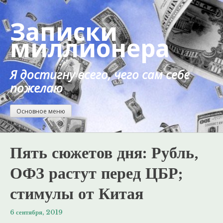
Перейти
к
Записки
содержанию
миллионера
Я достигну всего, чего сам себе
пожелаю
Основное меню
Пять сюжетов дня: Рубль,
ОФЗ растут перед ЦБР;
стимулы от Китая
6 сентября, 2019