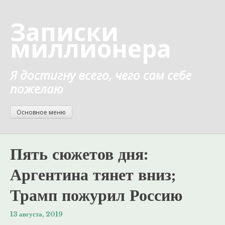
Перейти
к
Записки
содержанию
миллионера
Я достигну всего, чего сам себе
пожелаю
Основное меню
Пять сюжетов дня:
Аргентина тянет вниз;
Трамп пожурил Россию
13 августа, 2019