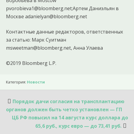
Воробьева в Moscow
pvorobieva1@bloomberg.net;Артем Даниэльян в
Москве adanielyan@bloomberg.net
Контактные данные редакторов, ответственных
за статью: Марк Суитман
msweetman@bloomberg.net, Анна Улаева
©2019 Bloomberg L.P.
Категория:
Новости
Навигация
Порядок дачи согласия на трансплантацию
по
органов должен быть четко установлен — ГП
записям
ЦБ РФ повысил на 14 августа курс доллара до
65,6 руб., курс евро — до 73,41 руб.