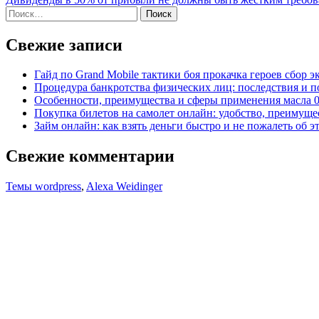
по
Найти:
записям
Свежие записи
Гайд по Grand Mobile тактики боя прокачка героев сбор 
Процедура банкротства физических лиц: последствия и 
Особенности, преимущества и сферы применения масла 
Покупка билетов на самолет онлайн: удобство, преимуще
Займ онлайн: как взять деньги быстро и не пожалеть об э
Свежие комментарии
Темы wordpress
,
Alexa Weidinger