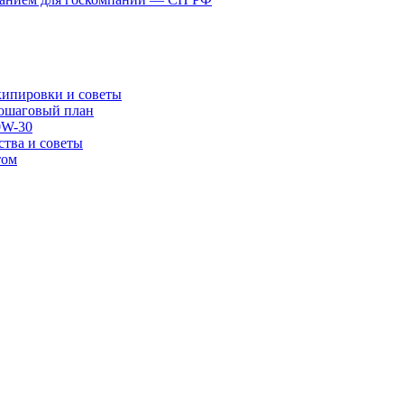
экипировки и советы
пошаговый план
0W-30
ства и советы
том