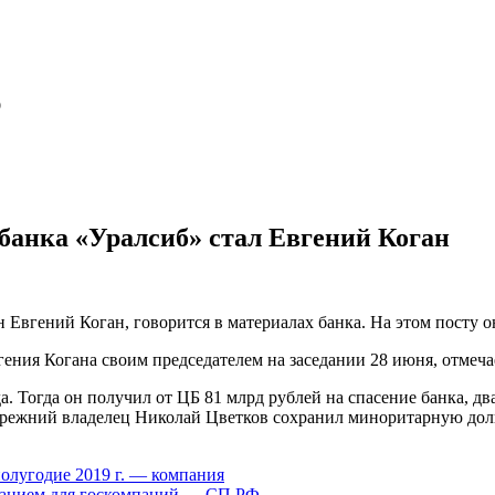
ю
 банка «Уралсиб» стал Евгений Коган
 Евгений Коган, говорится в материалах банка. На этом посту 
ения Когана своим председателем на заседании 28 июня, отмеча
 Тогда он получил от ЦБ 81 млрд рублей на спасение банка, два 
о прежний владелец Николай Цветков сохранил миноритарную до
 полугодие 2019 г. — компания
ванием для госкомпаний — СП РФ