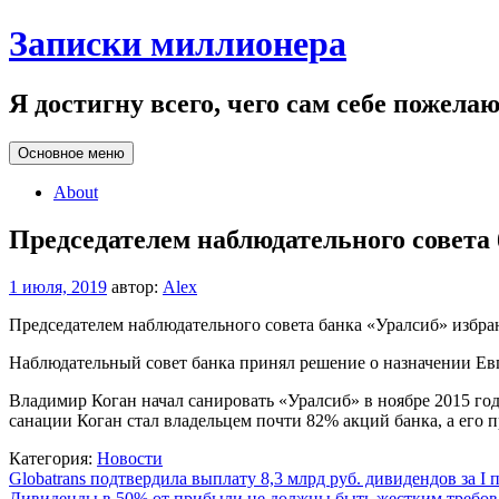
Перейти
Записки миллионера
к
содержанию
Я достигну всего, чего сам себе пожела
Основное меню
About
Председателем наблюдательного совета
1 июля, 2019
автор:
Alex
Председателем наблюдательного совета банка «Уралсиб» избран
Наблюдательный совет банка принял решение о назначении Евг
Владимир Коган начал санировать «Уралсиб» в ноябре 2015 года.
санации Коган стал владельцем почти 82% акций банка, а ег
Категория:
Новости
Навигация
Globatrans подтвердила выплату 8,3 млрд руб. дивидендов за I
Дивиденды в 50% от прибыли не должны быть жестким требо