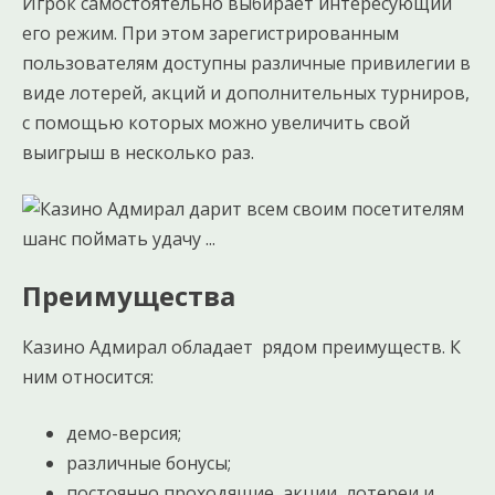
Игрок самостоятельно выбирает интересующий
его режим. При этом зарегистрированным
пользователям доступны различные привилегии в
виде лотерей, акций и дополнительных турниров,
с помощью которых можно увеличить свой
выигрыш в несколько раз.
Преимущества
Казино Адмирал обладает рядом преимуществ. К
ним относится:
демо-версия;
различные бонусы;
постоянно проходящие акции, лотереи и