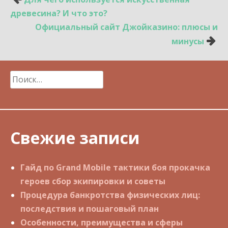
по
древесина? И что это?
записям
Официальный сайт Джойказино: плюсы и
минусы
Найти:
Свежие записи
Гайд по Grand Mobile тактики боя прокачка
героев сбор экипировки и советы
Процедура банкротства физических лиц:
последствия и пошаговый план
Особенности, преимущества и сферы