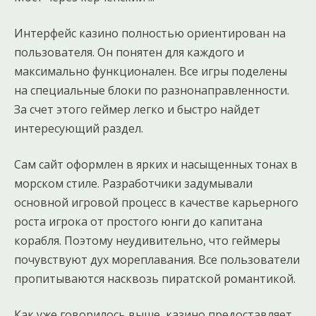
Интерфейс казино полностью ориентирован на
пользователя. Он понятен для каждого и
максимально функционален. Все игры поделены
на специальные блоки по разнонаправленности.
За счет этого геймер легко и быстро найдет
интересующий раздел.
Сам сайт оформлен в ярких и насыщенных тонах в
морском стиле. Разработчики задумывали
основной игровой процесс в качестве карьерного
роста игрока от простого юнги до капитана
корабля. Поэтому неудивительно, что геймеры
почувствуют дух мореплавания. Все пользователи
пропитываются насквозь пиратской романтикой.
Как уже говорилось выше, казино предоставляет