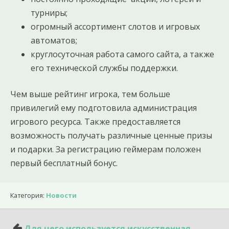
турниры;
огромный ассортимент слотов и игровых
автоматов;
круглосуточная работа самого сайта, а также
его технической службы поддержки.
Чем выше рейтинг игрока, тем больше
привилегий ему подготовила администрация
игрового ресурса. Также предоставляется
возможность получать различные ценные призы
и подарки. За регистрацию геймерам положен
первый бесплатный бонус.
Категория:
Новости
Навигация
Для чего используется искусственная