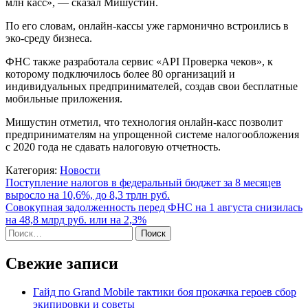
млн касс», — сказал Мишустин.
По его словам, онлайн-кассы уже гармонично встроились в
эко-среду бизнеса.
ФНС также разработала сервис «API Проверка чеков», к
которому подключилось более 80 организаций и
индивидуальных предпринимателей, создав свои бесплатные
мобильные приложения.
Мишустин отметил, что технология онлайн-касс позволит
предпринимателям на упрощенной системе налогообложения
с 2020 года не сдавать налоговую отчетность.
Категория:
Новости
Навигация
Поступление налогов в федеральный бюджет за 8 месяцев
выросло на 10,6%, до 8,3 трлн руб.
по
Совокупная задолженность перед ФНС на 1 августа снизилась
записям
на 48,8 млрд руб. или на 2,3%
Найти:
Свежие записи
Гайд по Grand Mobile тактики боя прокачка героев сбор
экипировки и советы