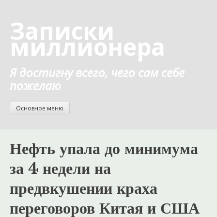
Перейти
к
Записки
содержанию
миллионера
Я достигну всего, чего сам себе
пожелаю
Основное меню
Нефть упала до минимума
за 4 недели на
предвкушении краха
переговоров Китая и США