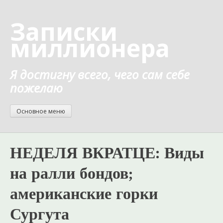
Перейти
к
Записки
содержанию
миллионера
Я достигну всего, чего сам себе
пожелаю
Основное меню
НЕДЕЛЯ ВКРАТЦЕ: Виды
на ралли бондов;
американские горки
Сургута