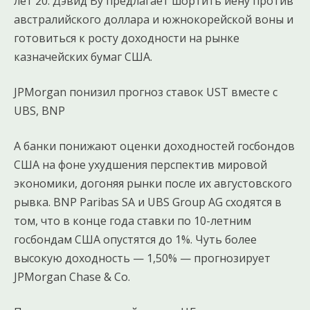
лет 20. Дэвид Ву предлагает шортить иену против
австралийского доллара и южнокорейской воны и
готовиться к росту доходности на рынке
казначейских бумаг США.
JPMorgan понизил прогноз ставок UST вместе с
UBS, BNP
А банки понижают оценки доходностей госбондов
США на фоне ухудшения перспектив мировой
экономики, догоняя рынки после их августовского
рывка. BNP Paribas SA и UBS Group AG сходятся в
том, что в конце года ставки по 10-летним
госбондам США опустятся до 1%. Чуть более
высокую доходность — 1,50% — прогнозирует
JPMorgan Chase & Co.