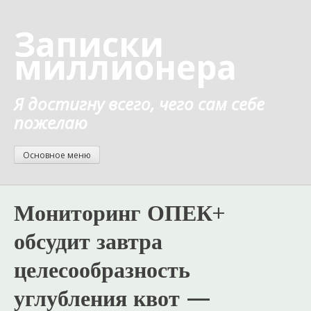
Перейти
к
Записки
содержанию
миллионера
Я достигну всего, чего сам себе
пожелаю
Основное меню
Мониторинг ОПЕК+
обсудит завтра
целесообразность
углубления квот —