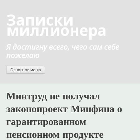
Перейти
к
Записки
содержанию
миллионера
Я достигну всего, чего сам себе
пожелаю
Основное меню
Минтруд не получал
законопроект Минфина о
гарантированном
пенсионном продукте