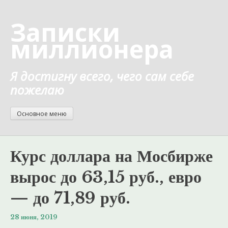
Перейти
к
Записки
содержанию
миллионера
Я достигну всего, чего сам себе
пожелаю
Основное меню
Курс доллара на Мосбирже
вырос до 63,15 руб., евро
— до 71,89 руб.
28 июня, 2019