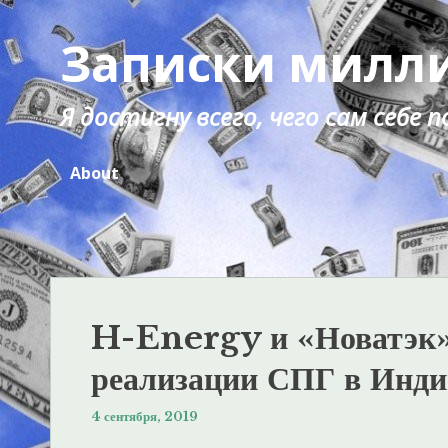
Перейти
к
Записки милл
содержанию
Я достигну всего, чего сам себе
About
H-Energy и «Новатэк» 
реализации СПГ в Инди
4 сентября, 2019