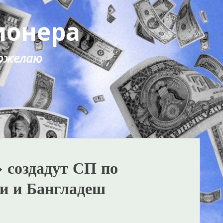
ионера
 пожелаю
создадут СП по
и и Бангладеш