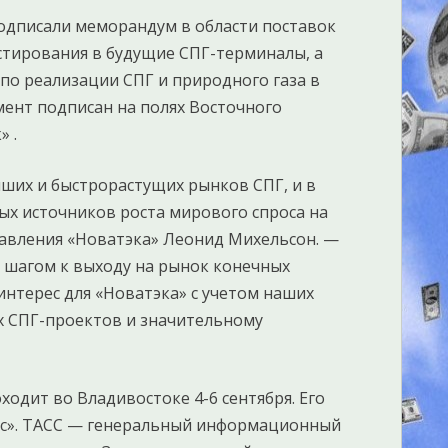
 подписали меморандум в области поставок
стирования в будущие СПГ-терминалы, а
по реализации СПГ и природного газа в
мент подписан на полях Восточного
 .
йших и быстрорастущих рынков СПГ, и в
ых источников роста мирового спроса на
авления «Новатэка» Леонид Михельсон. —
шагом к выходу на рынок конечных
интерес для «Новатэка» с учетом наших
х СПГ-проектов и значительному
одит во Владивостоке 4-6 сентября. Его
сс». ТАСС — генеральный информационный