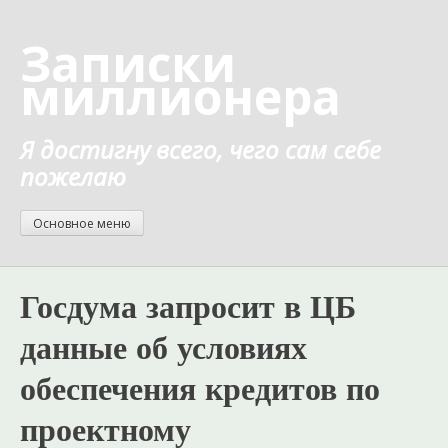
Перейти
к
Записки
содержанию
миллионера
Я достигну всего, чего сам себе
пожелаю
Основное меню
Госдума запросит в ЦБ
данные об условиях
обеспечения кредитов по
проектному