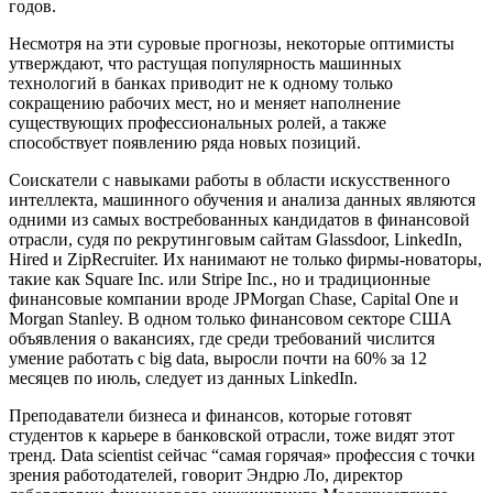
годов.
Несмотря на эти суровые прогнозы, некоторые оптимисты
утверждают, что растущая популярность машинных
технологий в банках приводит не к одному только
сокращению рабочих мест, но и меняет наполнение
существующих профессиональных ролей, а также
способствует появлению ряда новых позиций.
Соискатели с навыками работы в области искусственного
интеллекта, машинного обучения и анализа данных являются
одними из самых востребованных кандидатов в финансовой
отрасли, судя по рекрутинговым сайтам Glassdoor, LinkedIn,
Hired и ZipRecruiter. Их нанимают не только фирмы-новаторы,
такие как Square Inc. или Stripe Inc., но и традиционные
финансовые компании вроде JPMorgan Chase, Capital One и
Morgan Stanley. В одном только финансовом секторе США
объявления о вакансиях, где среди требований числится
умение работать с big data, выросли почти на 60% за 12
месяцев по июль, следует из данных LinkedIn.
Преподаватели бизнеса и финансов, которые готовят
студентов к карьере в банковской отрасли, тоже видят этот
тренд. Data scientist сейчас “самая горячая» профессия с точки
зрения работодателей, говорит Эндрю Ло, директор