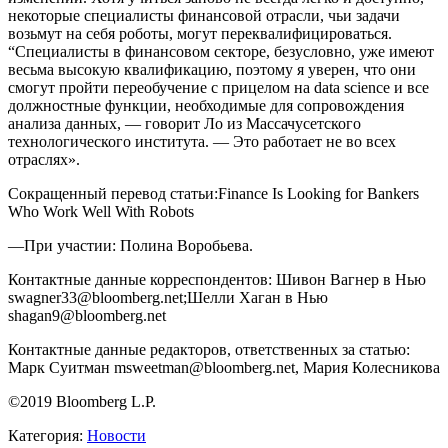
некоторые специалисты финансовой отрасли, чьи задачи
возьмут на себя роботы, могут переквалифицироваться.
“Специалисты в финансовом секторе, безусловно, уже имеют
весьма высокую квалификацию, поэтому я уверен, что они
смогут пройти переобучение с прицелом на data science и все
должностные функции, необходимые для сопровождения
анализа данных, — говорит Ло из Массачусетского
технологического института. — Это работает не во всех
отраслях».
Сокращенный перевод статьи:Finance Is Looking for Bankers
Who Work Well With Robots
—При участии: Полина Воробьева.
Контактные данные корреспондентов: Шивон Вагнер в Нью
swagner33@bloomberg.net;Шелли Хаган в Нью
shagan9@bloomberg.net
Контактные данные редакторов, ответственных за статью:
Марк Суитман msweetman@bloomberg.net, Мария Колесникова
©2019 Bloomberg L.P.
Категория:
Новости