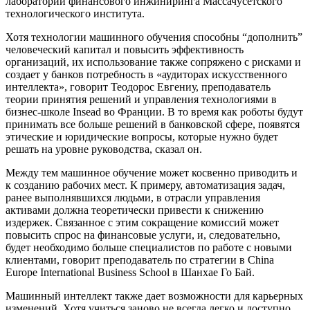
лаборатории финансового инжиниринга Массачусетского
технологического института.
Хотя технологии машинного обучения способны “дополнить”
человеческий капитал и повысить эффективность
организаций, их использование также сопряжено с рисками и
создает у банков потребность в «аудиторах искусственного
интеллекта», говорит Теодорос Евгениу, преподаватель
теории принятия решений и управления технологиями в
бизнес-школе Insead во Франции. В то время как роботы будут
принимать все больше решений в банковской сфере, появятся
этические и юридические вопросы, которые нужно будет
решать на уровне руководства, сказал он.
Между тем машинное обучение может косвенно приводить и
к созданию рабочих мест. К примеру, автоматизация задач,
ранее выполнявшихся людьми, в отрасли управления
активами должна теоретически привести к снижению
издержек. Связанное с этим сокращение комиссий может
повысить спрос на финансовые услуги, и, следовательно,
будет необходимо больше специалистов по работе с новыми
клиентами, говорит преподаватель по стратегии в China
Europe International Business School в Шанхае Го Бай.
Машинный интеллект также дает возможности для карьерных
изменений. Хотя учиться заново не всегда легко и доступно,