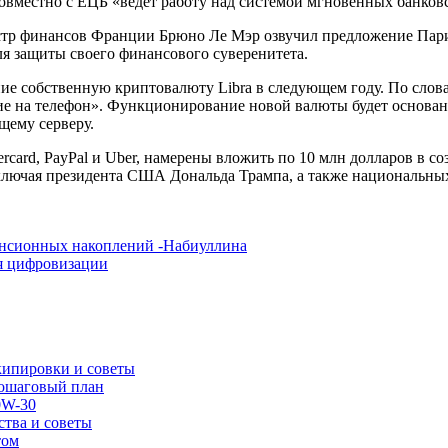
овместно с ЕЦБ «ведет работу над системой мгновенных банков
тр финансов Франции Брюно Ле Мэр озвучил предложение Пари
ля защиты своего финансового суверенитета.
ние собственную криптовалюту Libra в следующем году. По слов
ние на телефон». Функционирование новой валюты будет основа
щему серверу.
card, PayPal и Uber, намерены вложить по 10 млн долларов в со
ключая президента США Дональда Трампа, а также национальных
нсионных накоплений -Набиуллина
ря цифровизации
экипировки и советы
пошаговый план
0W-30
ства и советы
том