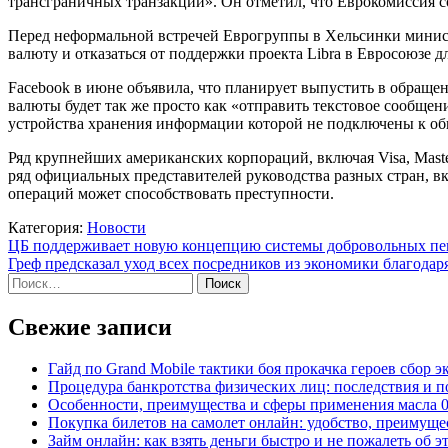
трансграничных транзакций». Он отметил, что Еврокомиссия с
Перед неформальной встречей Еврогруппы в Хельсинки минис
валюту и отказаться от поддержки проекта Libra в Евросоюзе д
Facebook в июне объявила, что планирует выпустить в обраще
валюты будет так же просто как «отправить текстовое сообще
устройства хранения информации которой не подключены к об
Ряд крупнейших американских корпораций, включая Visa, Master
ряд официальных представителей руководства разных стран, в
операций может способствовать преступности.
Категория:
Новости
Навигация
ЦБ поддерживает новую концепцию системы добровольных пе
Греф предсказал уход всех посредников из экономики благода
по
Найти:
записям
Свежие записи
Гайд по Grand Mobile тактики боя прокачка героев сбор 
Процедура банкротства физических лиц: последствия и 
Особенности, преимущества и сферы применения масла 
Покупка билетов на самолет онлайн: удобство, преимуще
Займ онлайн: как взять деньги быстро и не пожалеть об э