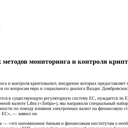
ю
х методов мониторинга и контроля крип
нга и контроля криптовалют, внедрение которых предоставляет 
ии по вопросам евро и социального диалога Валдис Домбровски
аются в существующую регуляторную систему ЕС, нуждается ли 
онной валюте Libra («Либра»), мы направили специальный набор
ченности по поводу влияния электронных валют на финансовую с
 ЕС», — заявил он.
ra — «это напоминание банкам и финансовым институтам о необ