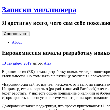
Перейти
Записки миллионера
к
содержанию
Я достигну всего, чего сам себе пожела
Основное меню
About
Еврокомиссия начала разработку новы
13 сентября, 2019
автор:
Alex
Еврокомиссия (ЕК) начала разработку новых методов монитори
стабильности. Об этом заявил в пятницу замглавы Еврокомисс
«Еврокомиссия сейчас изучает, насколько эти валюты вписыв
Например, если говорить о [разрабатываемой Facebook] электр
будет работать. У нас есть общее понимание о наличии озабо
сформировать консенсус о системе мониторинга криптовалют в
Домбровскис также подчеркнул, что проект криптовалюты Lib