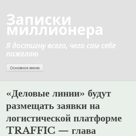
Перейти
к
Записки
содержанию
миллионера
Я достигну всего, чего сам себе
пожелаю
Основное меню
«Деловые линии» будут
размещать заявки на
логистической платформе
TRAFFIC — глава