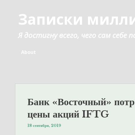
Перейти
к
Записки милл
содержанию
Я достигну всего, чего сам себе
About
Банк «Восточный» потре
цены акций IFTG
18 сентября, 2019