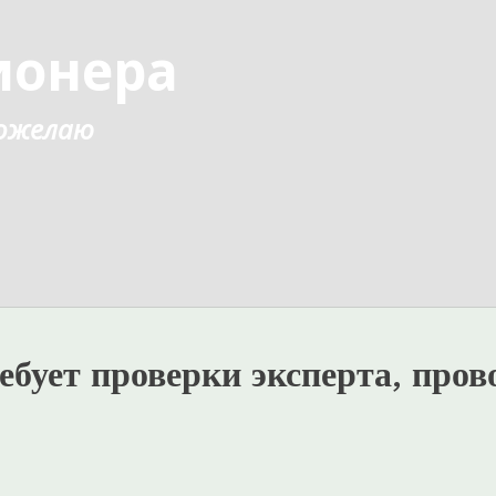
ионера
 пожелаю
бует проверки эксперта, пров