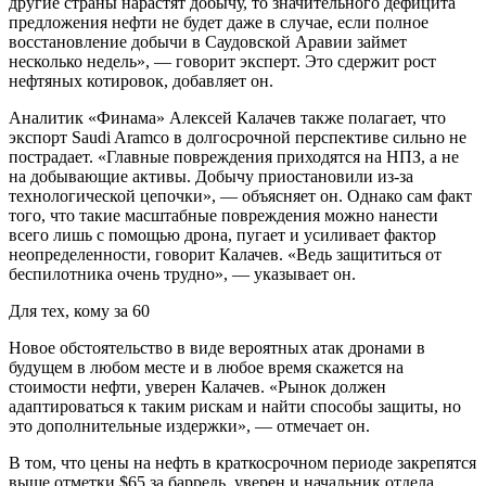
другие страны нарастят добычу, то значительного дефицита
предложения нефти не будет даже в случае, если полное
восстановление добычи в Саудовской Аравии займет
несколько недель», — говорит эксперт. Это сдержит рост
нефтяных котировок, добавляет он.
Аналитик «Финама» Алексей Калачев также полагает, что
экспорт Saudi Aramco в долгосрочной перспективе сильно не
пострадает. «Главные повреждения приходятся на НПЗ, а не
на добывающие активы. Добычу приостановили из-за
технологической цепочки», — объясняет он. Однако сам факт
того, что такие масштабные повреждения можно нанести
всего лишь с помощью дрона, пугает и усиливает фактор
неопределенности, говорит Калачев. «Ведь защититься от
беспилотника очень трудно», — указывает он.
Для тех, кому за 60
Новое обстоятельство в виде вероятных атак дронами в
будущем в любом месте и в любое время скажется на
стоимости нефти, уверен Калачев. «Рынок должен
адаптироваться к таким рискам и найти способы защиты, но
это дополнительные издержки», — отмечает он.
В том, что цены на нефть в краткосрочном периоде закрепятся
выше отметки $65 за баррель, уверен и начальник отдела