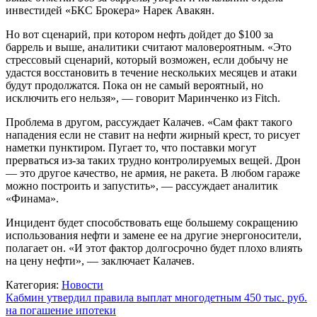
инвестидей «БКС Брокера» Нарек Авакян.
Но вот сценарий, при котором нефть дойдет до $100 за
баррель и выше, аналитики считают маловероятным. «Это
стрессовый сценарий, который возможен, если добычу не
удастся восстановить в течение нескольких месяцев и атаки
будут продолжатся. Пока он не самый вероятный, но
исключить его нельзя», — говорит Маринченко из Fitch.
Проблема в другом, рассуждает Калачев. «Сам факт такого
нападения если не ставит на нефти жирный крест, то рисует
наметки пунктиром. Пугает то, что поставки могут
прерваться из-за таких трудно контролируемых вещей. Дрон
— это другое качество, не армия, не ракета. В любом гараже
можно построить и запустить», — рассуждает аналитик
«Финама».
Инцидент будет способствовать еще большему сокращению
использования нефти и замене ее на другие энергоносители,
полагает он. «И этот фактор долгосрочно будет плохо влиять
на цену нефти», — заключает Калачев.
Категория:
Новости
Навигация
Кабмин утвердил правила выплат многодетным 450 тыс. руб.
на погашение ипотеки