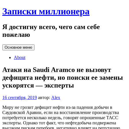
Перейти
Записки миллионера
к
содержанию
Я достигну всего, чего сам себе
пожелаю
Основное меню
About
Атаки на Saudi Aramco не вызовут
дефицита нефти, но поиски ее замены
ускорятся — эксперты
16 сентября, 2019
автор:
Alex
Миру не грозит дефицит нефти из-за падения добычи в
Саудовской Аравии, если на восстановление производства
потребуется несколько недель, говорят опрошенные ТАСС
эксперты. Однако тот факт, что нефтедобыча подвержена
высоким рискам перебоев, негативно влияет на репутацию