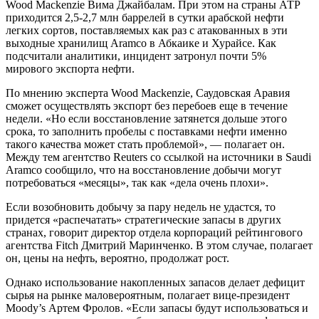
Wood Mackenzie Вима Джайбалам. При этом на страны АТР
приходится 2,5-2,7 млн баррелей в сутки арабской нефти
легких сортов, поставляемых как раз с атакованных в эти
выходные хранилищ Aramco в Абкаике и Хурайсе. Как
подсчитали аналитики, инцидент затронул почти 5%
мирового экспорта нефти.
По мнению эксперта Wood Mackenzie, Саудовская Аравия
сможет осуществлять экспорт без перебоев еще в течение
недели. «Но если восстановление затянется дольше этого
срока, то заполнить пробелы с поставками нефти именно
такого качества может стать проблемой», — полагает он.
Между тем агентство Reuters со ссылкой на источники в Saudi
Aramco сообщило, что на восстановление добычи могут
потребоваться «месяцы», так как «дела очень плохи».
Если возобновить добычу за пару недель не удастся, то
придется «распечатать» стратегические запасы в других
странах, говорит директор отдела корпораций рейтингового
агентства Fitch Дмитрий Маринченко. В этом случае, полагает
он, цены на нефть, вероятно, продолжат рост.
Однако использование накопленных запасов делает дефицит
сырья на рынке маловероятным, полагает вице-президент
Moody’s Артем Фролов. «Если запасы будут использоваться и