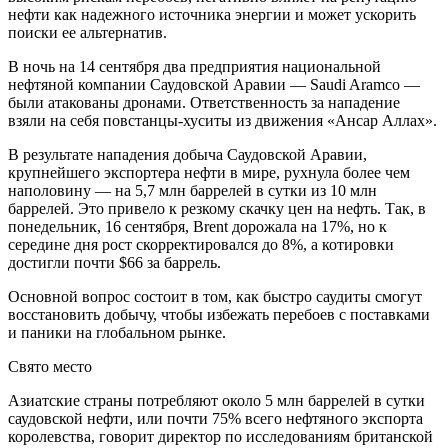
нефти как надежного источника энергии и может ускорить
поиски ее альтернатив.
В ночь на 14 сентября два предприятия национальной
нефтяной компании Саудовской Аравии — Saudi Aramco —
были атакованы дронами. Ответственность за нападение
взяли на себя повстанцы-хуситы из движения «Ансар Аллах».
В результате нападения добыча Саудовской Аравии,
крупнейшего экспортера нефти в мире, рухнула более чем
наполовину — на 5,7 млн баррелей в сутки из 10 млн
баррелей. Это привело к резкому скачку цен на нефть. Так, в
понедельник, 16 сентября, Brent дорожала на 17%, но к
середине дня рост скорректировался до 8%, а котировки
достигли почти $66 за баррель.
Основной вопрос состоит в том, как быстро саудиты смогут
восстановить добычу, чтобы избежать перебоев с поставками
и паники на глобальном рынке.
Свято место
Азиатские страны потребляют около 5 млн баррелей в сутки
саудовской нефти, или почти 75% всего нефтяного экспорта
королевства, говорит директор по исследованиям британской