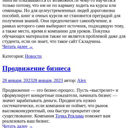
Многие отказываются от возможности чему-то научиться
только потому, что им не по карману ходить на курсы или
семинары. Но для целеустремленных людей дороговизна
пособий, книг и очных курсов не становится преградой для
получения знаний. Они предпочитают самообучение, в
рамках которого сами выбирают источник, подходящую тему,
а также место, время и компанию для уроков. Покупка
обучающих материалов также не является проблемой даже для
студента, если он знает, что такое сайт Складчина.
Сайт
Читать далее
→
Складчина
Категория:
Новости
—
доступное
и
Продвижение бизнеса
экономное
самообразование
28 января, 2023
28 января, 2023
автор:
Alex
для
всех
Продвижение — это бизнес-процесс. Пусть «выстрелит» и
сформулирует конкретные показатели, начинать бизнес —
значит зарабатывать деньги. Продвигать нужно
систематически, если компания не поймет, что рынок
высококонкурентный, она быстро прекратит свое
существование. Компания
Точка Реклама
поможет вам
реализовать ваш бизнес.
Продвижение
Читать далее
→