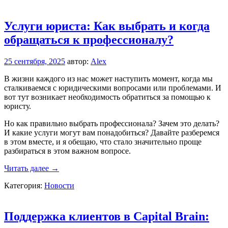
нужно
знать,
прежде
Услуги юриста: Как выбрать и когда
чем
обращаться к профессионалу?
вступать
в
СРО
25 сентября, 2025
автор:
Alex
В жизни каждого из нас может наступить момент, когда мы
сталкиваемся с юридическими вопросами или проблемами. И
вот тут возникает необходимость обратиться за помощью к
юристу.
Но как правильно выбрать профессионала? Зачем это делать?
И какие услуги могут вам понадобиться? Давайте разберемся
в этом вместе, и я обещаю, что стало значительно проще
разбираться в этом важном вопросе.
Услуги
Читать далее
→
юриста:
Категория:
Новости
Как
выбрать
и
когда
Поддержка клиентов в Capital Brain:
обращаться