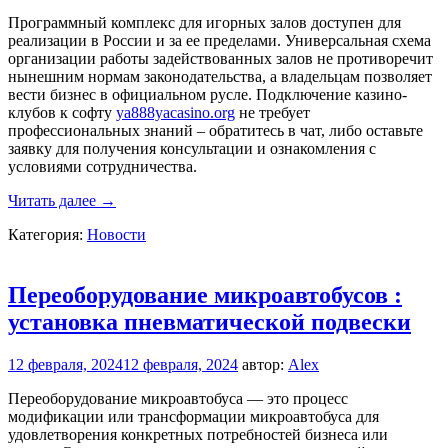
Программный комплекс для игорных залов доступен для
реализации в России и за ее пределами. Универсальная схема
организации работы задействованных залов не противоречит
нынешним нормам законодательства, а владельцам позволяет
вести бизнес в официальном русле. Подключение казино-
клубов к софту
ya888yacasino.org
не требует
профессиональных знаний – обратитесь в чат, либо оставьте
заявку для получения консультации и ознакомления с
условиями сотрудничества.
YA
Читать далее
→
888
Категория:
Новости
YA:
игровая
платформа
Переоборудование микроавтобусов :
установка пневматической подвески
12 февраля, 2024
12 февраля, 2024
автор:
Alex
Переоборудование микроавтобуса — это процесс
модификации или трансформации микроавтобуса для
удовлетворения конкретных потребностей бизнеса или