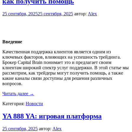
как получить помощь
к
профессионалу?
25 сентября, 2025
25 сентября, 2025
автор:
Alex
Введение
Качественная поддержка клиентов является одним из
ключевых факторов, влияющих на успешность трейдинга.
Брокер Capital Brain понимает это и предлагает своим
клиентам широкий спектр услуг поддержки. В этой статье мы
рассмотрим, как трейдеры могут получить помощь, а также
какие каналы связи доступны для решения различных
вопросов.
Поддержка
Читать далее
→
клиентов
Категория:
Новости
в
Capital
Brain:
YA 888 YA: игровая платформа
как
получить
25 сентября, 2025
автор:
Alex
помощь