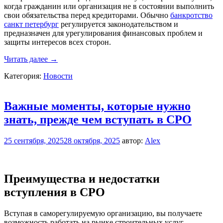
когда гражданин или организация не в состоянии выполнить
свои обязательства перед кредиторами. Обычно
банкротство
санкт петербург
регулируется законодательством и
предназначен для урегулирования финансовых проблем и
защиты интересов всех сторон.
Банкротство:
Читать далее
→
что
Категория:
Новости
это,
причины,
процедуры
и
Важные моменты, которые нужно
последствия
знать, прежде чем вступать в СРО
25 сентября, 2025
28 октября, 2025
автор:
Alex
Преимущества и недостатки
вступления в СРО
Вступая в саморегулируемую организацию, вы получаете
возможность работать на рынке строительных услуг,