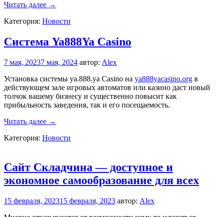
Обзор
Читать далее
→
нового
Категория:
Новости
видеохостинга
Система Ya888Ya Casino
7 мая, 2023
7 мая, 2024
автор:
Alex
Установка системы ya.888.ya Casino на
ya888yacasino.org
в
действующем зале игровых автоматов или казино даст новый
толчок вашему бизнесу и существенно повысит как
прибыльность заведения, так и его посещаемость.
Система
Читать далее
→
Ya888Ya
Категория:
Новости
Casino
Сайт Складчина — доступное и
экономное самообразование для всех
15 февраля, 2023
15 февраля, 2023
автор:
Alex