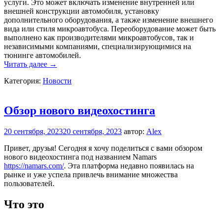
услуги. Это может включать изменение внутренней или
внешней конструкции автомобиля, установку
дополнительного оборудования, а также изменение внешнего
вида или стиля микроавтобуса. Переоборудование может быть
выполнено как производителями микроавтобусов, так и
независимыми компаниями, специализирующимися на
тюнинге автомобилей.
Переоборудование
Читать далее
→
микроавтобусов
Категория:
Новости
:
установка
пневматической
подвески
Обзор нового видеохостинга
20 сентября, 2023
20 сентября, 2023
автор:
Alex
Привет, друзья! Сегодня я хочу поделиться с вами обзором
нового видеохостинга под названием Namars
https://namars.com/
. Эта платформа недавно появилась на
рынке и уже успела привлечь внимание множества
пользователей.
Что это