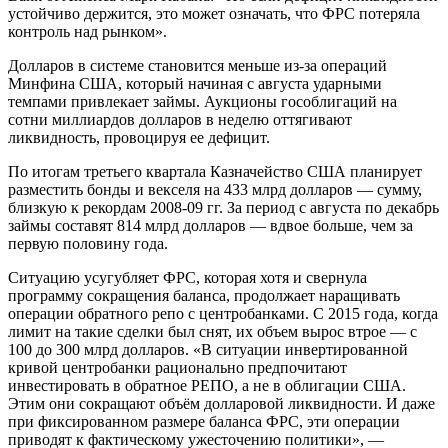
устойчиво держится, это может означать, что ФРС потеряла
контроль над рынком».
Долларов в системе становится меньше из-за операций
Минфина США, который начиная с августа ударными
темпами привлекает займы. Аукционы гособлигаций на
cотни миллиардов долларов в неделю оттягивают
ликвидность, провоцируя ее дефицит.
По итогам третьего квартала Казначейство США планирует
разместить бонды и векселя на 433 млрд долларов — сумму,
близкую к рекордам 2008-09 гг. За период с августа по декабрь
займы составят 814 млрд долларов — вдвое больше, чем за
первую половину года.
Ситуацию усугубляет ФРС, которая хотя и свернула
программу сокращения баланса, продолжает наращивать
операции обратного репо с центробанками. С 2015 года, когда
лимит на такие сделки был снят, их объем вырос втрое — с
100 до 300 млрд долларов. «В ситуации инвертированной
кривой центробанки рационально предпочитают
инвестировать в обратное РЕПО, а не в облигации США.
Этим они сокращают объём долларовой ликвидности. И даже
при фиксированном размере баланса ФРС, эти операции
приводят к фактическому ужесточению политики», —