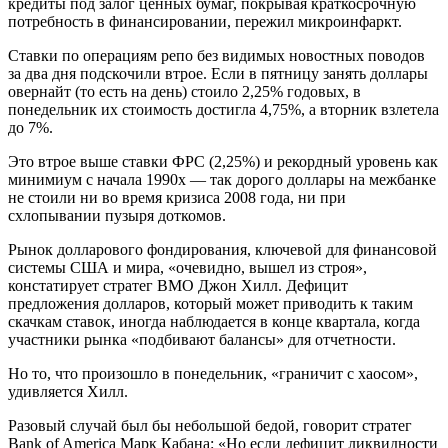
кредиты под залог ценных бумаг, покрывая краткосрочную
потребность в финансировании, пережил микроинфаркт.
Ставки по операциям репо без видимых новостных поводов
за два дня подскочили втрое. Если в пятницу занять доллары
овернайт (то есть на день) стоило 2,25% годовых, в
понедельник их стоимость достигла 4,75%, а вторник взлетела
до 7%.
Это втрое выше ставки ФРС (2,25%) и рекордный уровень как
минимиум с начала 1990х — так дорого доллары на межбанке
не стоили ни во время кризиса 2008 года, ни при
схлопывании пузыря доткомов.
Рынок долларового фондирования, ключевой для финансовой
системы США и мира, «очевидно, вышел из строя»,
констатирует стратег BMO Джон Хилл. Дефицит
предложения долларов, который может приводить к таким
скачкам ставок, иногда наблюдается в конце квартала, когда
участники рынка «подбивают балансы» для отчетности.
Но то, что произошло в понедельник, «граничит с хаосом»,
удивляется Хилл.
Разовый случай был бы небольшой бедой, говорит стратег
Bank of America Марк Кабана: «Но если дефицит ликвидности