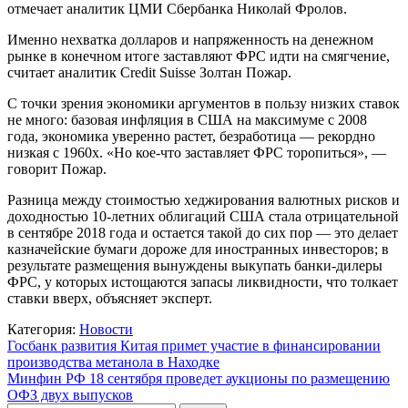
отмечает аналитик ЦМИ Сбербанка Николай Фролов.
Именно нехватка долларов и напряженность на денежном
рынке в конечном итоге заставляют ФРС идти на смягчение,
считает аналитик Credit Suisse Золтан Пожар.
С точки зрения экономики аргументов в пользу низких ставок
не много: базовая инфляция в США на максимуме с 2008
года, экономика уверенно растет, безработица — рекордно
низкая с 1960х. «Но кое-что заставляет ФРС торопиться», —
говорит Пожар.
Разница между стоимостью хеджирования валютных рисков и
доходностью 10-летних облигаций США стала отрицательной
в сентябре 2018 года и остается такой до сих пор — это делает
казначейские бумаги дороже для иностранных инвесторов; в
результате размещения вынуждены выкупать банки-дилеры
ФРС, у которых истощаются запасы ликвидности, что толкает
ставки вверх, объясняет эксперт.
Категория:
Новости
Навигация
Госбанк развития Китая примет участие в финансировании
производства метанола в Находке
по
Минфин РФ 18 сентября проведет аукционы по размещению
записям
ОФЗ двух выпусков