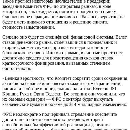
Таков прогноз некоторых наблюдателей в преддверии
заседания Комитета ФРС по открытым рынкам, в ходе
которого он, как ожидается, понизит процентную ставку.
Однако новое наращивание активов на балансе, вероятно, не
будет иметь никакого отношения к решению снизить
стоимость заимствований.
Связано оно будет со спецификой финансовой системы. Взлет
ставок денежного рынка, отмечавшийся в понедельник и
вторник, может служить признаком недостаточности
банковских резервов. Иными словами, в системе просто нет
достаточно средств для предотвращения скачков ставок
краткосрочного фондирования, вызванных стечением
обстоятельств.
«Велика вероятность, что Комитет сократит сроки сохранения
активов на балансе или совсем откажется от» ограничений,
написали в обзоре в понедельник аналитики Evercore ISI.
Кришна Гуха и Эрни Тедески. Во вторник они уточнили, что
их базовый сценарий — ФРС с октября будет выкупать
казначейские бумаги в объеме до $14 миллиардов ежемесячно.
ФРС неоднократно подчеркивала стремление обеспечить
достаточный объем банковских резервов, который
способствовал бы эффективной реализации денежно-
кредитной политики — без риска роста краткосрочных ставок