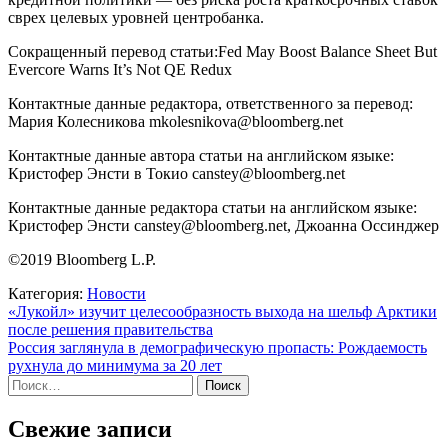
сврех целевых уровней центробанка.
Сокращенный перевод статьи:Fed May Boost Balance Sheet But
Evercore Warns It’s Not QE Redux
Контактные данные редактора, ответственного за перевод:
Мария Колесникова mkolesnikova@bloomberg.net
Контактные данные автора статьи на английском языке:
Кристофер Энсти в Токио canstey@bloomberg.net
Контактные данные редактора статьи на английском языке:
Кристофер Энсти canstey@bloomberg.net, Джоанна Оссинджер
©2019 Bloomberg L.P.
Категория:
Новости
Навигация
«Лукойл» изучит целесообразность выхода на шельф Арктики
после решения правительства
по
Россия заглянула в демографическую пропасть: Рождаемость
записям
рухнула до минимума за 20 лет
Найти:
Свежие записи